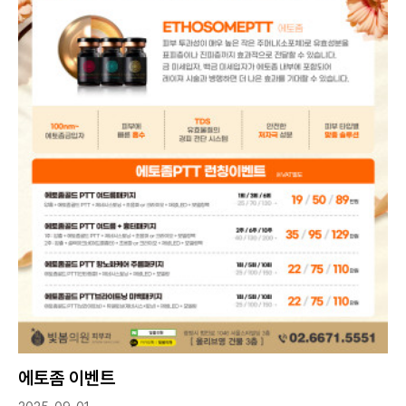
에토좀 이벤트