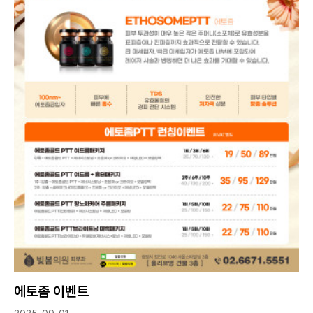
에토좀 이벤트