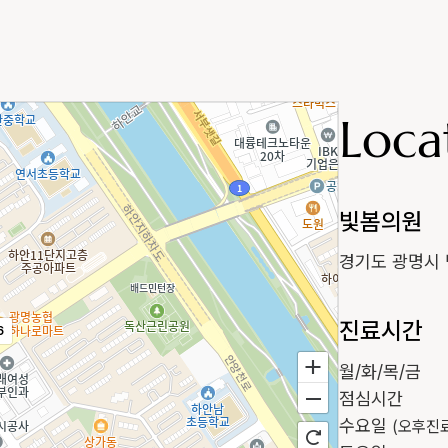
Loca
빛봄의원
경기도 광명시 
진료시간
6
월/화/목/금
점심시간
수요일
(오후진